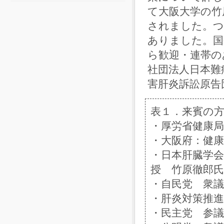
て大阪大学の竹
されました。つ
ありました。国
ら歓迎・連帯の
社団法人日本難
害肝炎訴訟原告
表１．
・厚労省健康局
・大阪府：健
・日本肝臓学会
授 竹原徹郎氏
・自民党 衆
・肝炎対策推進
・民主党 参