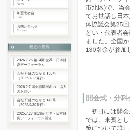
News
市北区)で、当
加盟患者会
てお世話し日本
Link
体協議会第25
お問い合わせ
Contact
どい・代表者会
ました。全国か
最近の投稿
130名余が参
2026.7.26 第14回 世界・日本肝
炎デーフォーラム
会報 肝臓のなかま 150号
（2025/1/12発行）
2026.2.7 国会請願署名のご協力
のお願い
開会式・分科
会報 肝臓のなかま 149号
（2025/9/30発行）
初日には開会
2025.7.27 第13回 世界・日本肝
炎デーフォーラム開催
では、来賓とし
策について詳し