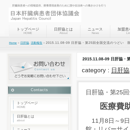
肝臓病患者への情報提供、療養環境改善のために国や自治体への働きかけを行う
トップページ
日肝協とは
ニュース
加盟患
HOME
About
News
Li
2015.11.08-09 日肝協・第25回全国交流のつど
Home
»
日肝協
,
活動報告
»
2015.11.08-09 
category :
日肝協
Contacts
日肝協・第25
トップページ
医療費
HOME
日肝協とは
11月8日～9
about
館・リバーサイ
ニュース