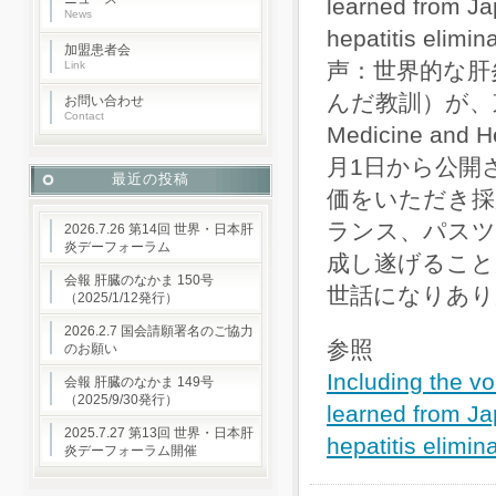
learned from Ja
News
hepatitis 
加盟患者会
声：世界的な肝
Link
んだ教訓）が、東
お問い合わせ
Contact
Medicine 
月1日から公開
最近の投稿
価をいただき採
ランス、パスツ
2026.7.26 第14回 世界・日本肝
炎デーフォーラム
成し遂げること
会報 肝臓のなかま 150号
世話になりあり
（2025/1/12発行）
2026.2.7 国会請願署名のご協力
参照
のお願い
Including the voi
会報 肝臓のなかま 149号
（2025/9/30発行）
learned from Ja
2025.7.27 第13回 世界・日本肝
hepatitis elimin
炎デーフォーラム開催