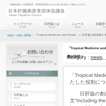
肝臓病患者への情報提供、療養環境改善のために国や自治体への働きかけを行う
トップページ
日肝協とは
ニュース
加盟患
HOME
About
News
Li
「Tropical Medicine and Health」に日
Home
»
news
,
日肝協
»
「Tropical Medic
category :
載が決定！
news
,
Contacts
「Tropical 
たした役割につ
トップページ
HOME
日肝協の創成
日肝協とは
about
文”Including the 
ニュース