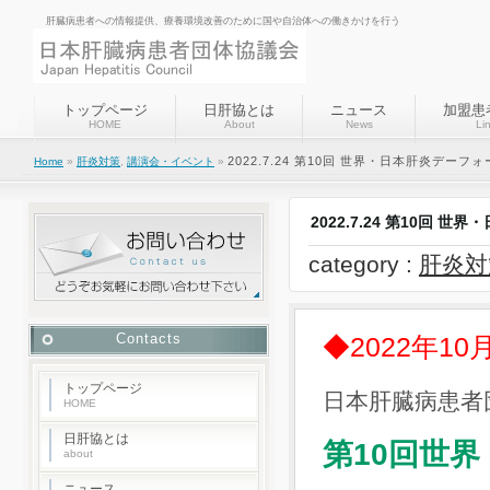
肝臓病患者への情報提供、療養環境改善のために国や自治体への働きかけを行う
トップページ
日肝協とは
ニュース
加盟患
HOME
About
News
Li
2022.7.24 第10回 世界・日本肝炎デー
Home
»
肝炎対策
,
講演会・イベント
»
2022.7.24 第10回
category :
肝炎対
Contacts
◆2022年
トップページ
日本肝臓病患者
HOME
日肝協とは
第10回世
about
ニュース