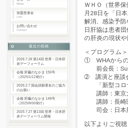
ＷＨＯ（世界保
News
月28日を「日
加盟患者会
Link
解消、感染予防
お問い合わせ
日肝協は患者団
Contact
の肝炎の現状や
最近の投稿
＜プログラム＞
① WHAから
2026.7.26 第14回 世界・日本肝
炎デーフォーラム
前会長：Su W
会報 肝臓のなかま 150号
➁ 講演と座談
（2025/1/12発行）
「新型コロナ
2026.2.7 国会請願署名のご協力
のお願い
講師：東京大学
会報 肝臓のなかま 149号
講師：長崎医療
（2025/9/30発行）
司会：日本肝臓
2025.7.27 第13回 世界・日本肝
炎デーフォーラム開催
以下よりご視聴