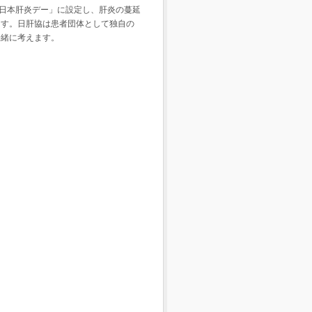
日本肝炎デー」に設定し、肝炎の蔓延
ます。日肝協は患者団体として独自の
一緒に考えます。
）