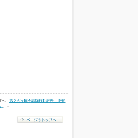
事へ「
第２６次国会請願行動報告 「肝硬
」
」→