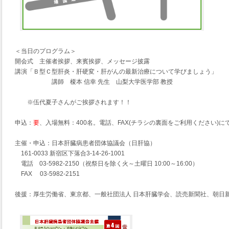
＜当日のプログラム＞
開会式 主催者挨拶、来賓挨拶、メッセージ披露
講演「Ｂ型Ｃ型肝炎・肝硬変・肝がんの最新治療について学びましょう」
講師 榎本 信幸 先生 山梨大学医学部 教授
※伍代夏子さんがご挨拶されます！！
申込：
要
、入場無料：400名。電話、FAX(チラシの裏面をご利用ください)
主催・申込：日本肝臓病患者団体協議会（日肝協）
161-0033 新宿区下落合3-14-26-1001
電話 03-5982-2150（祝祭日を除く火～土曜日 10:00～16:00）
FAX 03-5982-2151
後援：厚生労働省、東京都、一般社団法人 日本肝臓学会、読売新聞社、朝日