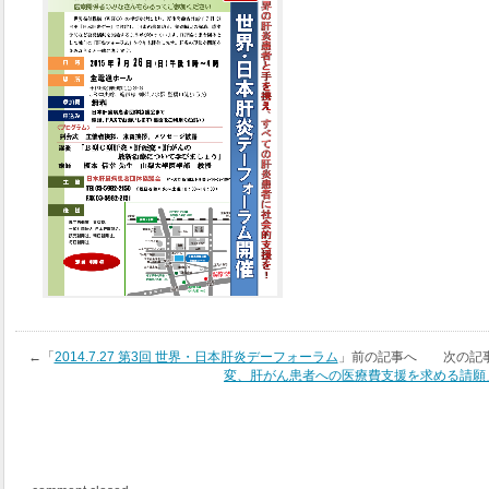
←「
2014.7.27 第3回 世界・日本肝炎デーフォーラム
」前の記事へ 次の記
変、肝がん患者への医療費支援を求める請願