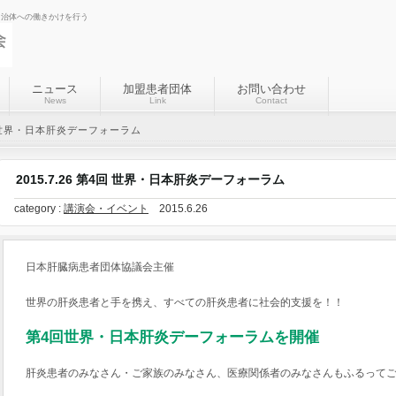
自治体への働きかけを行う
ニュース
加盟患者団体
お問い合わせ
News
Link
Contact
4回 世界・日本肝炎デーフォーラム
2015.7.26 第4回 世界・日本肝炎デーフォーラム
category :
講演会・イベント
2015.6.26
日本肝臓病患者団体協議会主催
世界の肝炎患者と手を携え、すべての肝炎患者に社会的支援を！！
第4回世界・日本肝炎デーフォーラムを開催
肝炎患者のみなさん・ご家族のみなさん、医療関係者のみなさんもふるって