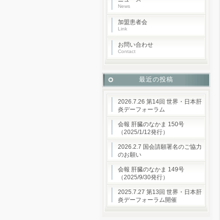
News
加盟患者会
Link
お問い合わせ
Contact
最近の投稿
2026.7.26 第14回 世界・日本肝
炎デーフォーラム
会報 肝臓のなかま 150号
（2025/1/12発行）
2026.2.7 国会請願署名のご協力
のお願い
会報 肝臓のなかま 149号
（2025/9/30発行）
2025.7.27 第13回 世界・日本肝
炎デーフォーラム開催