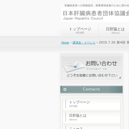
肝臓病患者への情報提供、療養環境改善のために国や
トップページ
日肝協とは
HOME
About
2015.7.26 第
Home
»
講演会・イベント
»
Contacts
トップページ
HOME
日肝協とは
about
ニュース