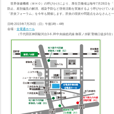
世界保健機構（ＷＨＯ）の呼びかけにより、厚生労働省は毎年7月28日を「
防止、差別偏見の解消、感染予防など啓発活動を実施するよう呼びかけてい
「肝炎フォーラム」を今年も開催します。肝炎の現状や問題点をみなさんと
日時:2015年7月26日（日）午後1時～4時
会場：
全電通ホール
（千代田区神田駿河台3-6 JR中央線総武線 御茶ノ水駅 聖橋口徒歩5分